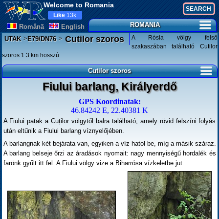
Welcome to Romania
Like
13k
ROMANIA
Românã
English
>
>
A Rósia völgy felső
Cutilor szoros
UTAK
E79/DN76
szakaszában található Cutilor
szoros 1.3 km hosszú
Cutilor szoros
Fiului barlang, Királyerdő
GPS Koordinatak:
46.84242 E, 22.40381 K
A Fiului patak a Cuților völgytől balra található, amely rövid felszíni folyás
után eltűnik a Fiului barlang víznyelőjében.
A barlangnak két bejárata van, egyiken a víz hatol be, míg a másik száraz.
A barlang belseje őrzi az áradások nyomait: nagy mennyiségű hordalék és
farönk gyűlt itt fel. A Fiului völgy vize a Biharrósa vízkeletbe jut.