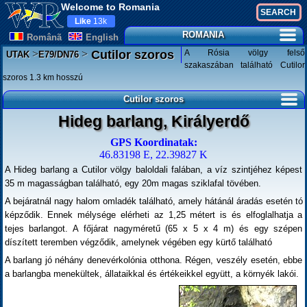
Welcome to Romania
Like
13k
ROMANIA
Românã
English
>
>
A Rósia völgy felső
Cutilor szoros
UTAK
E79/DN76
szakaszában található Cutilor
szoros 1.3 km hosszú
Cutilor szoros
Hideg barlang, Királyerdő
GPS Koordinatak:
46.83198 E, 22.39827 K
A Hideg barlang a Cutilor völgy baloldali falában, a víz szintjéhez képest
35 m magasságban található, egy 20m magas sziklafal tövében.
A bejáratnál nagy halom omladék található, amely hátánál áradás esetén tó
képződik. Ennek mélysége elérheti az 1,25 métert is és elfoglalhatja a
tejes barlangot. A főjárat nagyméretű (65 x 5 x 4 m) és egy szépen
díszített teremben végződik, amelynek végében egy kürtő található
A barlang jó néhány denevérkolónia otthona. Régen, veszély esetén, ebbe
a barlangba menekültek, állataikkal és értékeikkel együtt, a környék lakói.