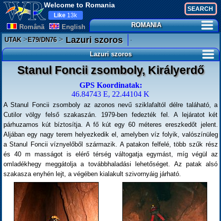
Welcome to Romania
Like
13k
ROMANIA
Românã
English
>
>
.
Lazuri szoros
UTAK
E79/DN76
Lazuri szoros
Stanul Foncii zsomboly, Királyerdő
GPS Koordinatak:
46.84743 E, 22.44104 K
A Stanul Foncii zsomboly az azonos nevű sziklafaltól délre taláható, a
Cutilor völgy felső szakaszán. 1979-ben fedezték fel. A lejáratot két
párhuzamos kút bíztosítja. A fő kút egy 60 méteres ereszkedőt jelent.
Aljában egy nagy terem helyezkedik el, amelyben víz folyik, valószínüleg
a Stanul Foncii víznyelőből származik. A patakon felfelé, több szűk rész
és 40 m masságot is elérő térség váltogatja egymást, míg végül az
omladékhegy meggátolja a továbbhaladási lehetőséget. Az patak alsó
szakasza enyhén lejt, a végében kialakult szivornyáig járható.