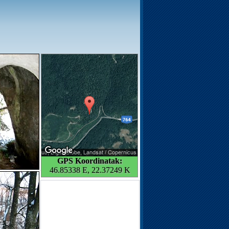
GPS Koordinatak:
46.85338 E, 22.37249 K