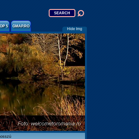
OP 5
GMAP.RO
Hide Img
hosszú