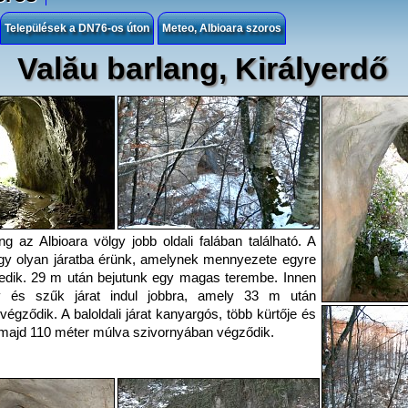
Települések a DN76-os úton
Meteo, Albioara szoros
Valău barlang, Királyerdő
g az Albioara völgy jobb oldali falában található. A
egy olyan járatba érünk, amelynek mennyezete egyre
kedik. 29 m után bejutunk egy magas terembe. Innen
y és szűk járat indul jobbra, amely 33 m után
égződik. A baloldali járat kanyargós, több kürtője és
 majd 110 méter múlva szivornyában végződik.