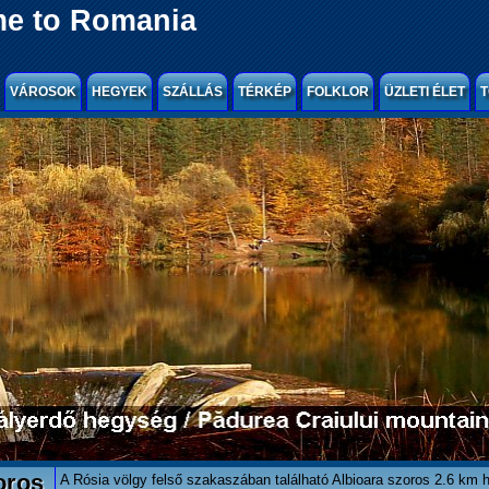
e to Romania
VÁROSOK
HEGYEK
SZÁLLÁS
TÉRKÉP
FOLKLOR
ÜZLETI ÉLET
T
oros
A Rósia völgy felső szakaszában található Albioara szoros 2.6 km 