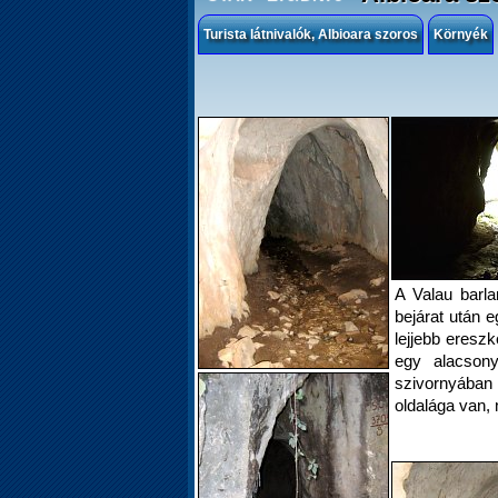
Turista látnivalók, Albioara szoros
Környék
A Valau barlan
bejárat után 
lejjebb eresz
egy alacson
szivornyában v
oldalága van,