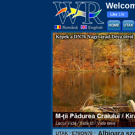
Welcom
Like
13k
HOME
UTAK
Românã
English
Képek a DN76 Nagyvárad-Déva útról
Albioara sz
>
>
UTAK
E79/DN76