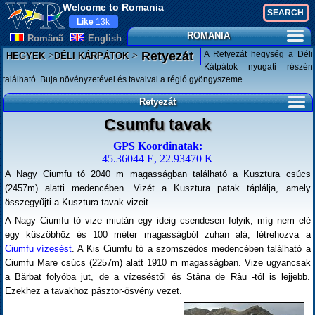
Welcome to Romania
Like
13k
ROMANIA
Românã
English
>
>
A Retyezát hegység a Déli
Retyezát
HEGYEK
DÉLI KÁRPÁTOK
Kátpátok nyugati részén
található. Buja növényzetével és tavaival a régió gyöngyszeme.
Retyezát
Csumfu tavak
GPS Koordinatak:
45.36044 E, 22.93470 K
A Nagy Ciumfu tó 2040 m magasságban található a Kusztura csúcs
(2457m) alatti medencében. Vizét a Kusztura patak táplálja, amely
összegyűjti a Kusztura tavak vizeit.
A Nagy Ciumfu tó vize miután egy ideig csendesen folyik, míg nem elé
egy küszöbhöz és 100 méter magasságból zuhan alá, létrehozva a
Ciumfu vízesést
. A Kis Ciumfu tó a szomszédos medencében található a
Ciumfu Mare csúcs (2257m) alatt 1910 m magasságban. Vize ugyancsak
a Bărbat folyóba jut, de a vízeséstől és Stâna de Râu -tól is lejjebb.
Ezekhez a tavakhoz pásztor-ösvény vezet.