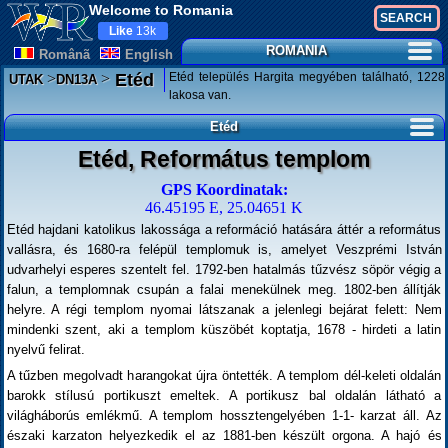
Welcome to Romania
Like
13k
ROMANIA
Românã
English
>
>
Etéd település Hargita megyében található, 1228
Etéd
UTAK
DN13A
lakosa van.
Etéd
Etéd, Református templom
GPS Koordinatak:
46.45195 E, 25.04651 K
Etéd hajdani katolikus lakossága a reformáció hatására áttér a református
vallásra, és 1680-ra felépül templomuk is, amelyet Veszprémi István
udvarhelyi esperes szentelt fel. 1792-ben hatalmás tűzvész söpör végig a
falun, a templomnak csupán a falai menekülnek meg. 1802-ben állítják
helyre. A régi templom nyomai látszanak a jelenlegi bejárat felett: Nem
mindenki szent, aki a templom küszöbét koptatja, 1678 - hirdeti a latin
nyelvű felirat.
A tűzben megolvadt harangokat újra öntették. A templom dél-keleti oldalán
barokk stílusú portikuszt emeltek. A portikusz bal oldalán látható a
világháborús emlékmű. A templom hossztengelyében 1-1- karzat áll. Az
északi karzaton helyezkedik el az 1881-ben készült orgona. A hajó és