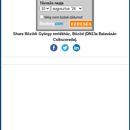
Share Bözödi György emlékház, Bözöd (DN13a Balavásár-
Csíkszereda).