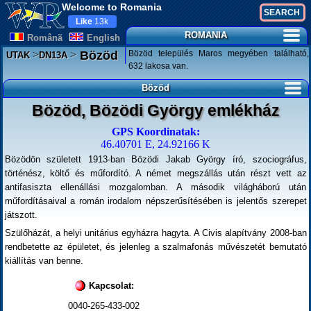
Welcome to Romania
Like
13k
ROMANIA
Românã
English
>
>
Bözöd település Maros megyében található,
Bözöd
UTAK
DN13A
632 lakosa van.
Bözöd
Bözöd, Bözödi György emlékház
GPS Koordinatak:
46.40701 E, 24.92166 K
Bözödön született 1913-ban Bözödi Jakab György író, szociográfus,
történész, költő és műfordító. A német megszállás után részt vett az
antifasiszta ellenállási mozgalomban. A második világháború után
műfordításaival a román irodalom népszerűsítésében is jelentős szerepet
játszott.
Szülőházát, a helyi unitárius egyházra hagyta. A Civis alapítvány 2008-ban
rendbetette az épületet, és jelenleg a szalmafonás művészetét bemutató
kiállítás van benne.
Kapcsolat:
0040-265-433-002