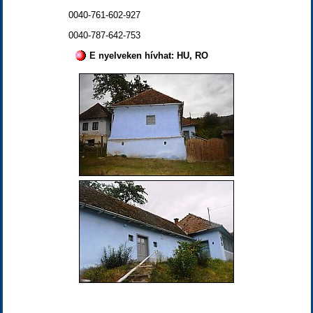
0040-761-602-927
0040-787-642-753
E nyelveken hívhat: HU, RO