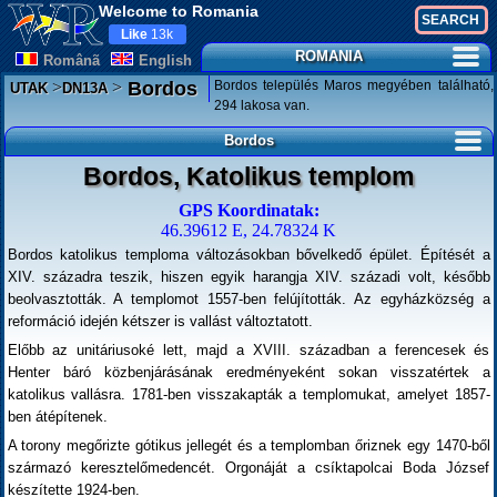
Welcome to Romania
Like
13k
ROMANIA
Românã
English
>
>
Bordos település Maros megyében található,
Bordos
UTAK
DN13A
294 lakosa van.
Bordos
Bordos, Katolikus templom
GPS Koordinatak:
46.39612 E, 24.78324 K
Bordos katolikus temploma változásokban bővelkedő épület. Építését a
XIV. századra teszik, hiszen egyik harangja XIV. századi volt, később
beolvasztották. A templomot 1557-ben felújították. Az egyházközség a
reformáció idején kétszer is vallást változtatott.
Előbb az unitáriusoké lett, majd a XVIII. században a ferencesek és
Henter báró közbenjárásának eredményeként sokan visszatértek a
katolikus vallásra. 1781-ben visszakapták a templomukat, amelyet 1857-
ben átépítenek.
A torony megőrizte gótikus jellegét és a templomban őriznek egy 1470-ből
származó keresztelőmedencét. Orgonáját a csíktapolcai Boda József
készítette 1924-ben.