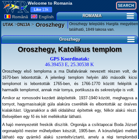
Welcome to Romania
Like
13k
ROMANIA
Românã
English
>
>
Oroszhegy település Hargita megyében
Oroszhegy
UTAK
DN13A
található, 1849 lakosa van.
Oroszhegy
Oroszhegy, Katolikus templom
GPS Koordinatak:
46.39453 E, 25.30538 K
Oroszhegy első temploma a ma Diafalvának nevezett részen volt, de
1670-ben lebontották. A jelenlegi templom helyén álló második kicsi
templomot is lebontották 1765-ben, és 1766-1770 között felépítik a
harmadik templomot, annak már tornya, portikusza és sekrestyéje is volt.
Amikor az romosodni kezdett átépítették. 1937-1940 között, meghagyva a
tornyot, hagymasisakját gúla alakúra cserélték és elbontották az óraíves
kialakítást. Ugyanakkor a déli oldalához építettek egy, félkör alakú részt.
Belsejében egy fő és két mellékoltár látható.
A hajó mennyezetét freskók díszítik. Orgonája a csíktapocai Boda József
orgonaépítő mester műhelyében készült, 1905-ben. A kórusfeljáró mellett
látható egy gyámkő alakú szenteltvíztartó, amely a régi templomból