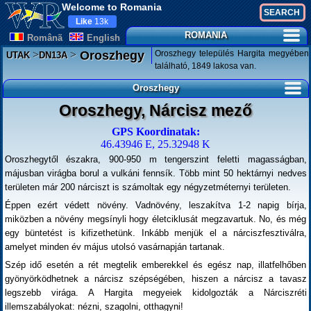
Welcome to Romania
Like
13k
ROMANIA
Românã
English
>
>
Oroszhegy település Hargita megyében
Oroszhegy
UTAK
DN13A
található, 1849 lakosa van.
Oroszhegy
Oroszhegy, Nárcisz mező
GPS Koordinatak:
46.43946 E, 25.32948 K
Oroszhegytől északra, 900-950 m tengerszint feletti magasságban,
májusban virágba borul a vulkáni fennsík. Több mint 50 hektárnyi nedves
területen már 200 nárciszt is számoltak egy négyzetméternyi területen.
Éppen ezért védett növény. Vadnövény, leszakítva 1-2 napig bírja,
miközben a növény megsínyli hogy életciklusát megzavartuk. No, és még
egy büntetést is kifizethetünk. Inkább menjük el a nárciszfesztiválra,
amelyet minden év május utolsó vasárnapján tartanak.
Szép idő esetén a rét megtelik emberekkel és egész nap, illatfelhőben
gyönyörködhetnek a nárcisz szépségében, hiszen a nárcisz a tavasz
legszebb virága. A Hargita megyeiek kidolgozták a Nárciszréti
illemszabályokat: nézni, szagolni, otthagyni!