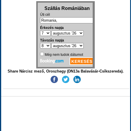
Share Nárcisz mező, Oroszhegy (DN13a Balavásár-Csíkszereda).