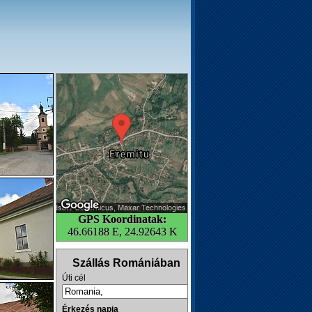
GPS Koordinatak:
46.66188 E, 24.92643 K