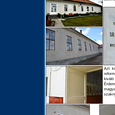
Azt k
reform
kivál
Érdem
magya
szakny