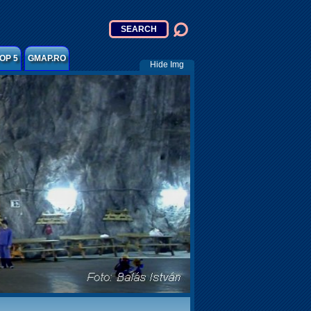
OP 5
GMAP.RO
Hide Img