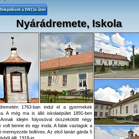
Települések a DN13a úton
Nyárádremete, Iskola
dremetén 1763-ban indul el a gyermekek
sa. A még ma is álló iskolaépület 1891-ben
 Annak idején folyosóval összekötött négy
y volt benne és egy iroda. A falak vastagok a
ó mennyezete boltíves. Az első tanári gárda 5
yből állt, 1918-ig.