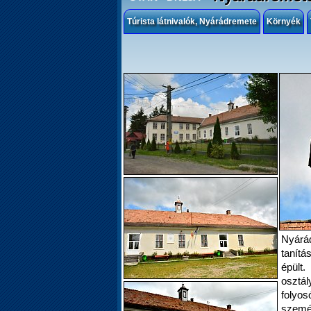
Túrista látnivalók, Nyárádremete
Környék
Nyárá
tanítá
épült.
osztál
folyos
személ