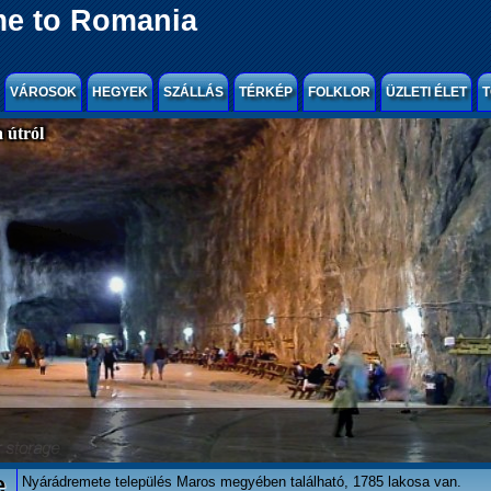
e to Romania
VÁROSOK
HEGYEK
SZÁLLÁS
TÉRKÉP
FOLKLOR
ÜZLETI ÉLET
T
 útról
e
Nyárádremete település Maros megyében található, 1785 lakosa van.