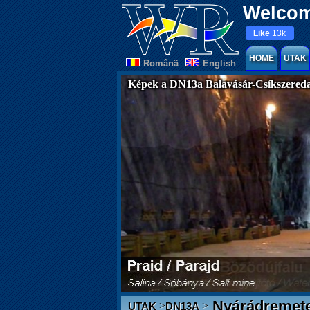
Welcom
Like
13k
HOME
UTAK
Românã
English
Képek a DN13a Balavásár-Csíkszereda
Nyárádremet
>
>
UTAK
DN13A