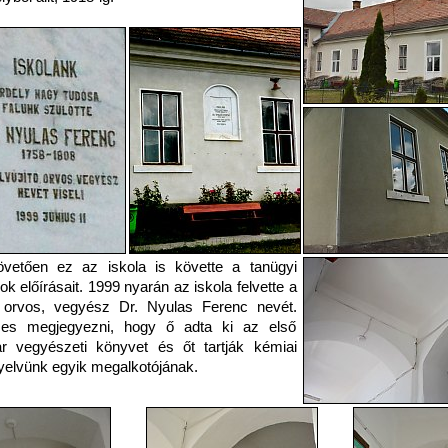
övetően ez az iskola is követte a tanügyi
ok előírásait. 1999 nyarán az iskola felvette a
ó orvos, vegyész Dr. Nyulas Ferenc nevét.
es megjegyezni, hogy ő adta ki az első
r vegyészeti könyvet és őt tartják kémiai
elvünk egyik megalkotójának.