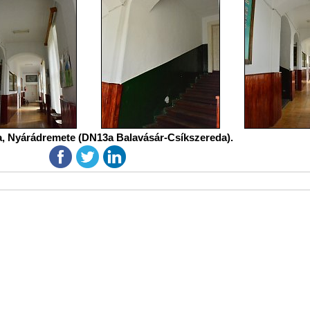
a, Nyárádremete (DN13a Balavásár-Csíkszereda).