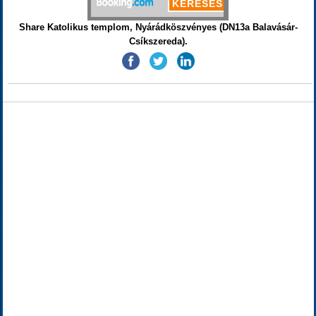
Share Katolikus templom, Nyárádköszvényes (DN13a Balavásár-
Csíkszereda).