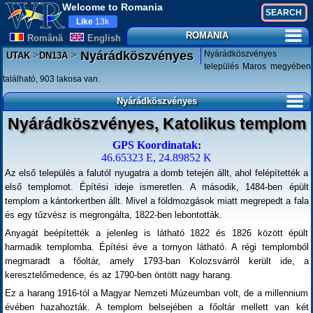
Welcome to Romania
Like
13k
ROMANIA
Românã
English
>
>
Nyárádköszvényes
Nyárádköszvényes
UTAK
DN13A
település Maros megyében
található, 903 lakosa van.
Nyárádköszvényes
Nyárádköszvényes, Katolikus templom
GPS Koordinatak:
46.65323 E, 24.89852 K
Az első település a falutól nyugatra a domb tetején állt, ahol felépítették a
első templomot. Építési ideje ismeretlen. A második, 1484-ben épült
templom a kántorkertben állt. Mivel a földmozgások miatt megrepedt a fala
és egy tűzvész is megrongálta, 1822-ben lebontották.
Anyagát beépítették a jelenleg is látható 1822 és 1826 között épült
harmadik templomba. Építési éve a tornyon látható. A régi templomból
megmaradt a főoltár, amely 1793-ban Kolozsvárról került ide, a
keresztelőmedence, és az 1790-ben öntött nagy harang.
Ez a harang 1916-tól a Magyar Nemzeti Múzeumban volt, de a millennium
évében hazahozták. A templom belsejében a főoltár mellett van két