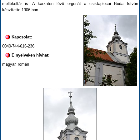
mellékoltár is. A karzaton lévő orgonát a csiktaplocai Boda István
készítette 1906-ban.
Kapcsolat:
0040-744-616-236
E nyelveken hívhat:
magyar, román