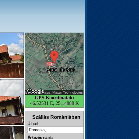
GPS Koordinatak:
46.52531 E, 25.14888 K