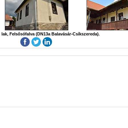
 lak, Felsősófalva (DN13a Balavásár-Csíkszereda).