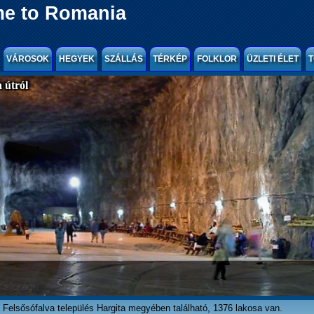
e to Romania
VÁROSOK
HEGYEK
SZÁLLÁS
TÉRKÉP
FOLKLOR
ÜZLETI ÉLET
T
 útról
Felsősófalva település Hargita megyében található, 1376 lakosa van.