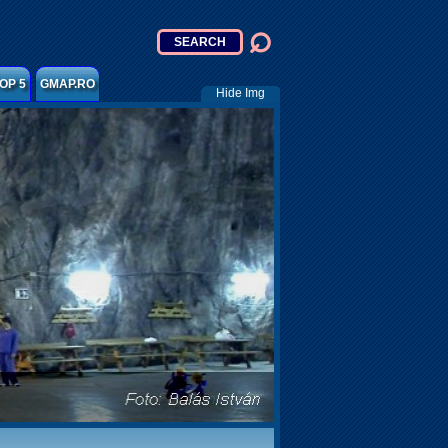
OP 5
GMAP.RO
Hide Img