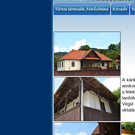
Túrista látnivalók, Felsősófalva
Környék
T
A kánt
amikor
a felek
tanító
Végül
oktatá