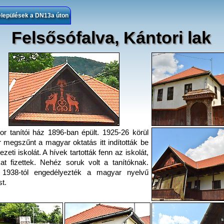
elepülések a DN13a úton
Felsősófalva, Kántori lak
or tanítói ház 1896-ban épült. 1925-26 körül
 megszűnt a magyar oktatás itt indították be
ezeti iskolát. A hívek tartották fenn az iskolát,
kat fizettek. Nehéz soruk volt a tanítóknak.
 1938-tól engedélyezték a magyar nyelvű
st.