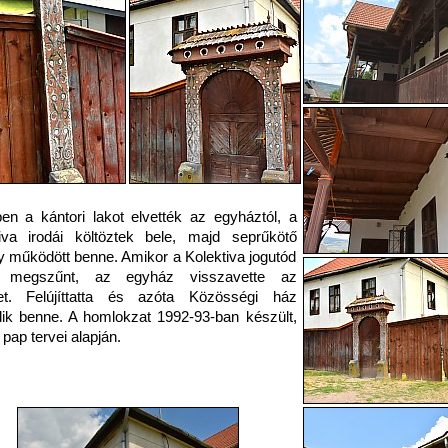
en a kántori lakot elvették az egyháztól, a
iva irodái költöztek bele, majd seprűkötő
 működött benne. Amikor a Kolektiva jogutód
l megszűnt, az egyház visszavette az
tet. Felújíttatta és azóta Közösségi ház
k benne. A homlokzat 1992-93-ban készült,
 pap tervei alapján.