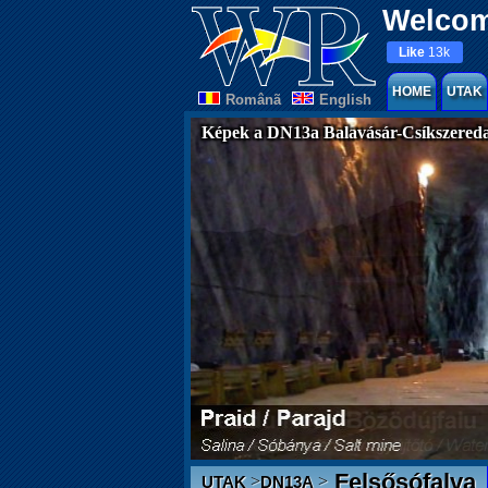
Welcom
Like
13k
HOME
UTAK
Românã
English
Képek a DN13a Balavásár-Csíkszereda
Felsősófalva
>
>
UTAK
DN13A