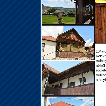
1947-b
Kolekt
műhely
nélkü
épüle
működi
a helyi