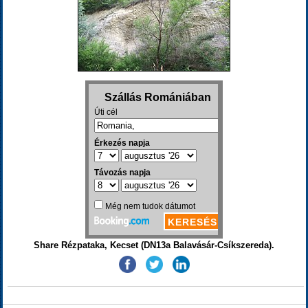
Share Rézpataka, Kecset (DN13a Balavásár-Csíkszereda).