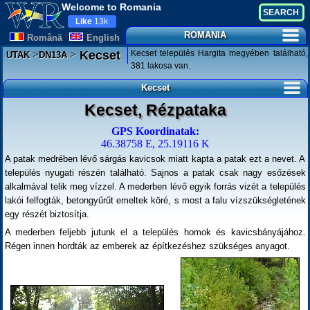
Welcome to Romania
Like
13k
ROMANIA
Românã
English
>
>
Kecset település Hargita megyében található,
Kecset
UTAK
DN13A
381 lakosa van.
Kecset
Kecset, Rézpataka
GPS Koordinatak:
46.38758 E, 25.19116 K
A patak medrében lévő sárgás kavicsok miatt kapta a patak ezt a nevet. A
település nyugati részén található. Sajnos a patak csak nagy esőzések
alkalmával telik meg vízzel. A mederben lévő egyik forrás vizét a település
lakói felfogták, betongyűrűt emeltek köré, s most a falu vízszükségletének
egy részét biztosítja.
A mederben feljebb jutunk el a település homok és kavicsbányájához.
Régen innen hordták az emberek az építkezéshez szükséges anyagot.