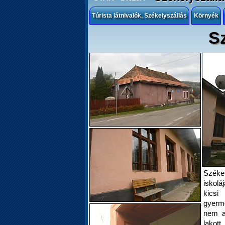
Túrista látnivalók, Székelyszállás
Környék
Sz
Széke
iskolá
kics
gyerme
nem az
lakott