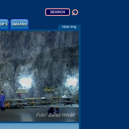
OP 5
GMAP.RO
Hide Img