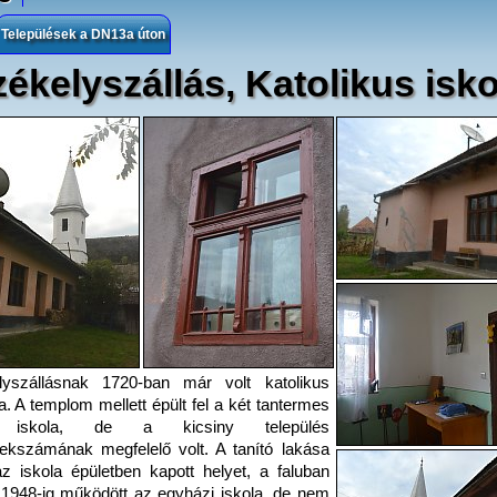
Települések a DN13a úton
ékelyszállás, Katolikus isko
lyszállásnak 1720-ban már volt katolikus
ja. A templom mellett épült fel a két tantermes
i iskola, de a kicsiny település
kszámának megfelelő volt. A tanító lakása
 iskola épületben kapott helyet, a faluban
. 1948-ig működött az egyházi iskola, de nem