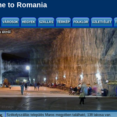
e to Romania
VÁROSOK
HEGYEK
SZÁLLÁS
TÉRKÉP
FOLKLOR
ÜZLETI ÉLET
T
 útról
s
Székelyszállás település Maros megyében található, 138 lakosa van.