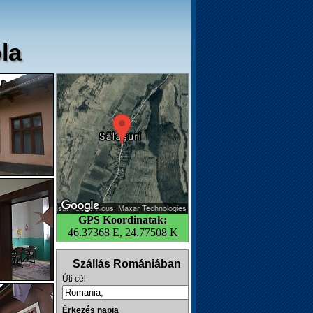
la
GPS Koordinatak:
46.37368 E, 24.77508 K