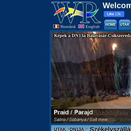
Welcom
Like
13k
HOME
UTAK
Românã
English
Képek a DN13a Balavásár-Csíkszereda
Székelyszállá
>
>
UTAK
DN13A