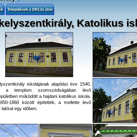
ék
Települések a DN13a úton
elyszentkirály, Katolikus is
yszentkirály iskolájának alapítási éve 1540.
n a templom szomszédságában lévő
épületben működött a hajdani katolikus iskola.
1850-1860 között építették, a mellette levő
i lakkal egy időben.