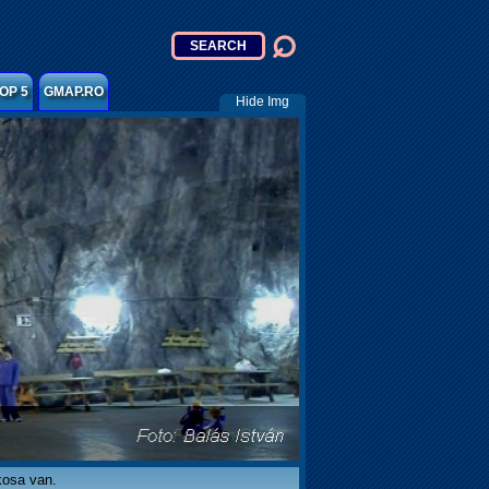
OP 5
GMAP.RO
Hide Img
kosa van.