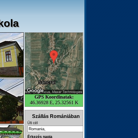
kola
GPS Koordinatak:
46.36928 E, 25.32561 K