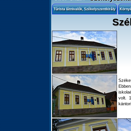
Túrista látnivalók, Székelyszentkirály
Körny
Szék
Székel
Ebbe
iskola
volt. 
kántor