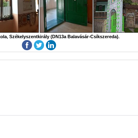
kola, Székelyszentkirály (DN13a Balavásár-Csíkszereda).