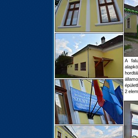
A fal
alapk
hordt
állam
épület
2 elem