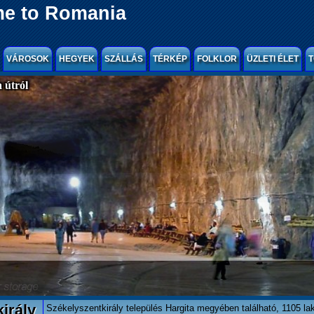
e to Romania
VÁROSOK
HEGYEK
SZÁLLÁS
TÉRKÉP
FOLKLOR
ÜZLETI ÉLET
T
 útról
irály
Székelyszentkirály település Hargita megyében található, 1105 la