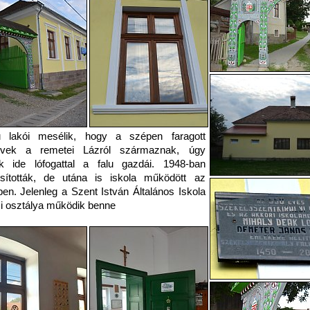
u lakói mesélik, hogy a szépen faragott
övek a remetei Lázról származnak, úgy
ák ide lófogattal a falu gazdái. 1948-ban
osították, de utána is iskola működött az
ben. Jelenleg a Szent István Általános Iskola
i osztálya működik benne