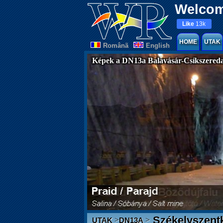
Welcom
Like
13k
HOME
UTAK
Românã
English
Képek a DN13a Balavásár-Csíkszereda
Székelyszentk
>
>
UTAK
DN13A