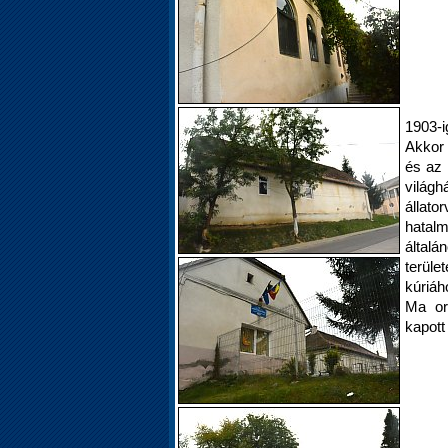
1903-
Akkor 
és az 
világ
állato
hatal
általá
terüle
kúriáh
Ma or
kapott