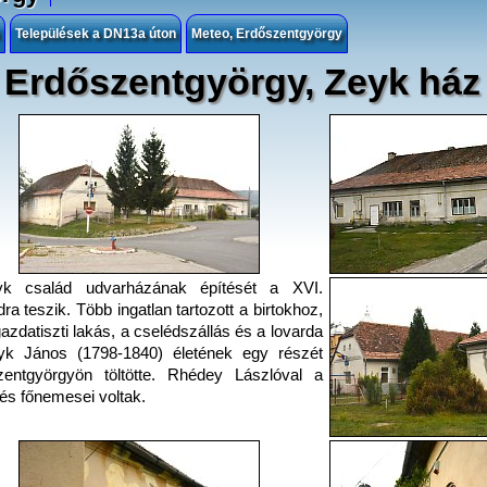
Települések a DN13a úton
Meteo, Erdőszentgyörgy
Erdőszentgyörgy, Zeyk ház
k család udvarházának építését a XVI.
ra teszik. Több ingatlan tartozott a birtokhoz,
gazdatiszti lakás, a cselédszállás és a lovarda
eyk János (1798-1840) életének egy részét
zentgyörgyön töltötte. Rhédey Lászlóval a
lés főnemesei voltak.