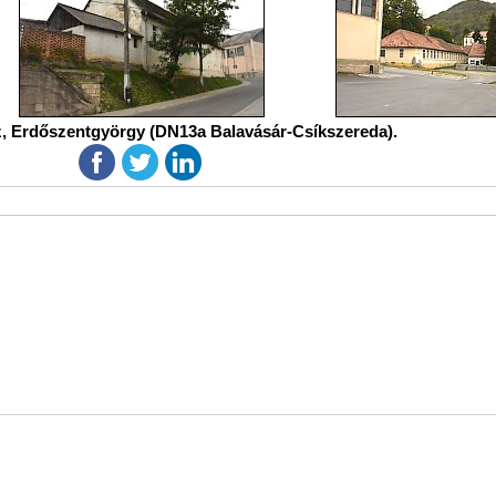
, Erdőszentgyörgy (DN13a Balavásár-Csíkszereda).