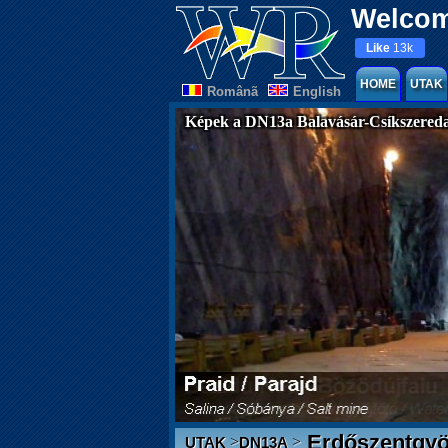
Welcom
Like
13k
HOME
UTAK
Românã
English
Képek a DN13a Balavásár-Csíkszereda
Erdőszentgyö
>
>
UTAK
DN13A