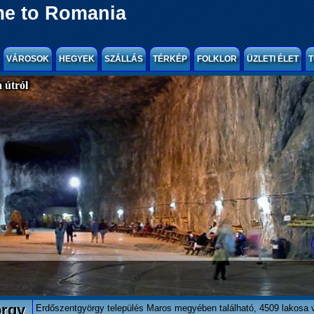
e to Romania
VÁROSOK
HEGYEK
SZÁLLÁS
TÉRKÉP
FOLKLOR
ÜZLETI ÉLET
T
 útról
rgy
Erdőszentgyörgy település Maros megyében található, 4509 lakosa 