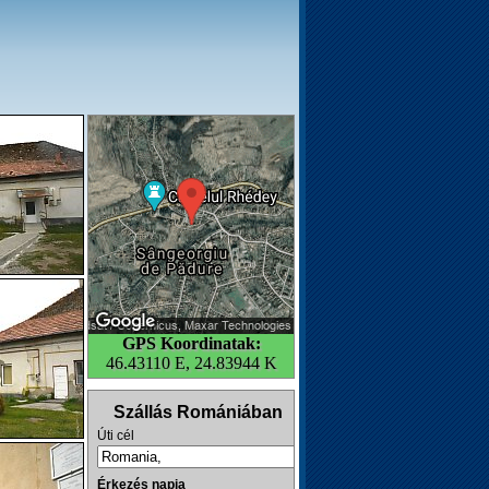
GPS Koordinatak:
46.43110 E, 24.83944 K