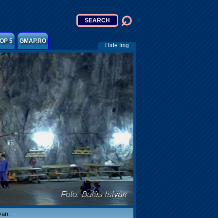
OP 5
GMAP.RO
Hide Img
van.