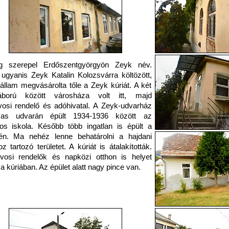
ig szerepel Erdőszentgyörgyön Zeyk név.
ugyanis Zeyk Katalin Kolozsvárra költözött,
állam megvásárolta tőle a Zeyk kúriát. A két
háború között városháza volt itt, majd
rvosi rendelő és adóhivatal. A Zeyk-udvarház
mas udvarán épült 1934-1936 között az
nos iskola. Később több ingatlan is épült a
tén. Ma nehéz lenne behatárolni a hajdani
oz tartozó területet. A kúriát is átalakították.
vosi rendelők és napközi otthon is helyet
 a kúriában. Az épület alatt nagy pince van.