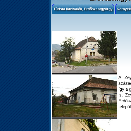
Túrista látnivalók, Erdőszentgyörgy
Környék
A Zey
század
így a 
is. Z
Erdős
telepü