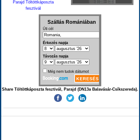
Parajd Töltöttkáposzta
fesztivál
Share Töltöttkáposzta fesztivál, Parajd (DN13a Balavásár-Csíkszereda).