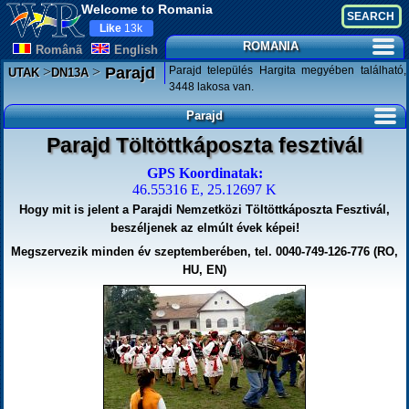
Welcome to Romania
Like
13k
ROMANIA
Românã
English
>
>
Parajd település Hargita megyében található,
Parajd
UTAK
DN13A
3448 lakosa van.
Parajd
Parajd Töltöttkáposzta fesztivál
GPS Koordinatak:
46.55316 E, 25.12697 K
Hogy mit is jelent a Parajdi Nemzetközi Töltöttkáposzta Fesztivál,
beszéljenek az elmúlt évek képei!
Megszervezik minden év szeptemberében, tel. 0040-749-126-776 (RO,
HU, EN)