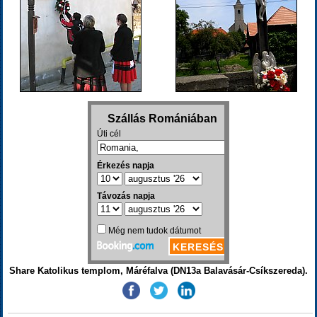
Share Katolikus templom, Máréfalva (DN13a Balavásár-Csíkszereda).