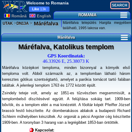
Welcome to Romania
Like
13k
ROMANIA
Românã
English
>
>
Máréfalva település Hargita megyében
Máréfalva
UTAK
DN13A
található, 1995 lakosa van.
Máréfalva
Máréfalva, Katolikus templom
GPS Koordinatak:
46.33926 E, 25.38073 K
Máréfalva középkori temploma, minden bizonnyal a környék első
temploma volt. Abból származik az, a templomban látható három
keresztes gótikus szentségtartó, amelyet a parókia tornácot tartó falában
találtak. A jelenlegi templom 1763 és 1772 között épült.
Zsindely teteje volt, amely az 1851-es tűzvészben megsemmisült, a
templombelső díszítésével együtt. A felújítása sokáig tart. 1909-ben
bővítik, és a templom eléri a mai kinézetét. A főoltár képét Pfeiffer József
brassói festő készítette. Az ólomberakásos ablakok a budapesti Richard
Schleim műhelyében készültek. Az orgonát a pécsi Angster cég készítette
1909-ben. A toronyban 3 harang van a legrégibbet 1853-ban öntötték.
Kapcsolat: