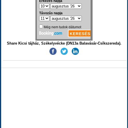
Share Kicsi tájház, Székelyvécke (DN13a Balavásár-Csíkszereda).