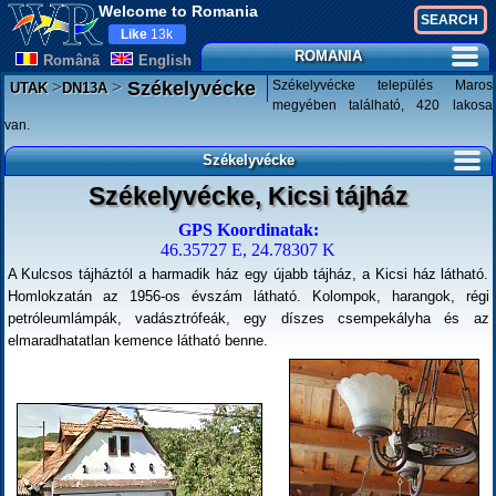
Welcome to Romania
Like
13k
ROMANIA
Românã
English
>
>
Székelyvécke település Maros
Székelyvécke
UTAK
DN13A
megyében található, 420 lakosa
van.
Székelyvécke
Székelyvécke, Kicsi tájház
GPS Koordinatak:
46.35727 E, 24.78307 K
A Kulcsos tájháztól a harmadik ház egy újabb tájház, a Kicsi ház látható.
Homlokzatán az 1956-os évszám látható. Kolompok, harangok, régi
petróleumlámpák, vadásztrófeák, egy díszes csempekályha és az
elmaradhatatlan kemence látható benne.