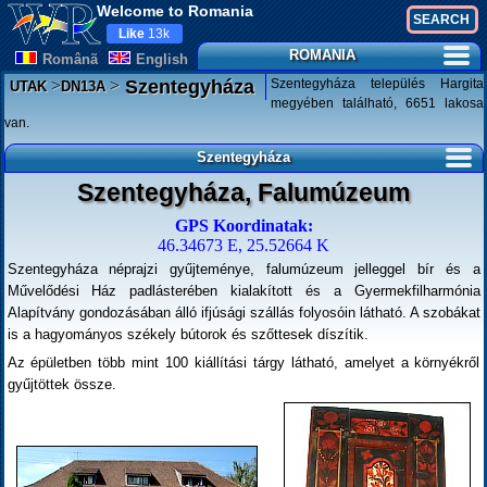
Welcome to Romania
Like
13k
ROMANIA
Românã
English
>
>
Szentegyháza település Hargita
Szentegyháza
UTAK
DN13A
megyében található, 6651 lakosa
van.
Szentegyháza
Szentegyháza, Falumúzeum
GPS Koordinatak:
46.34673 E, 25.52664 K
Szentegyháza néprajzi gyűjteménye, falumúzeum jelleggel bír és a
Művelődési Ház padlásterében kialakított és a Gyermekfilharmónia
Alapítvány gondozásában álló ifjúsági szállás folyosóin látható. A szobákat
is a hagyományos székely bútorok és szőttesek díszítik.
Az épületben több mint 100 kiállítási tárgy látható, amelyet a környékről
gyűjtöttek össze.