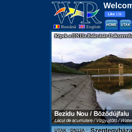
Welcom
Like
13k
HOME
UTAK
Românã
English
Képek a DN13a Balavásár-Csíkszereda
Szentegyház
>
>
UTAK
DN13A