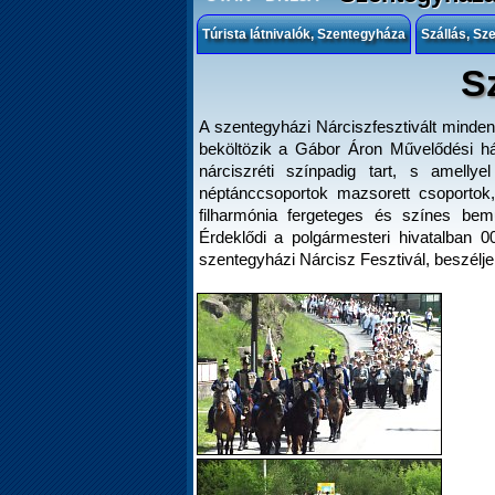
Túrista látnivalók, Szentegyháza
Szállás, Sz
S
A szentegyházi Nárciszfesztivált minde
beköltözik a Gábor Áron Művelődési há
nárciszréti színpadig tart, s amell
néptánccsoportok mazsorett csoporto
filharmónia fergeteges és színes bemu
Érdeklődi a polgármesteri hivatalban 
szentegyházi Nárcisz Fesztivál, beszélje