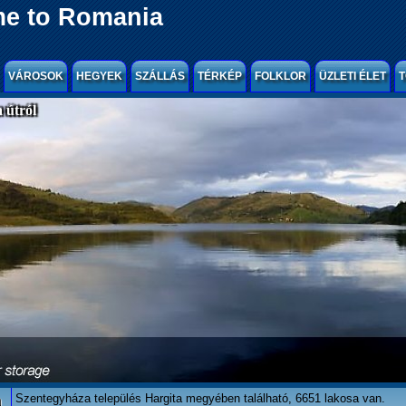
e to Romania
VÁROSOK
HEGYEK
SZÁLLÁS
TÉRKÉP
FOLKLOR
ÜZLETI ÉLET
T
 útról
a
Szentegyháza település Hargita megyében található, 6651 lakosa van.