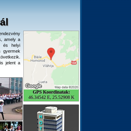
ál
rendezvény
s, amely a
k és helyi
és gyermek
övetkezik.
s jelent a
GPS Koordinatak:
46.34542 E, 25.52908 K