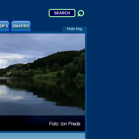
OP 5
GMAP.RO
Hide Img