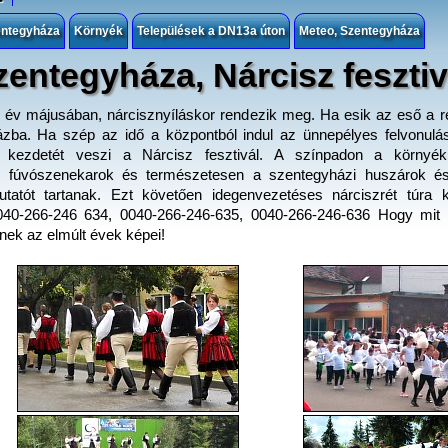
entegyháza
Környék
Települések a DN13a úton
Meteo, Szentegyháza
zentegyháza, Nárcisz fesztiv
n év májusában, nárcisznyíláskor rendezik meg. Ha esik az eső a 
zba. Ha szép az idő a központból indul az ünnepélyes felvonulá
yel kezdetét veszi a Nárcisz fesztivál. A színpadon a környé
k, fúvószenekarok és természetesen a szentegyházi huszárok 
tatót tartanak. Ezt követően idegenvezetéses nárciszrét túra k
0040-266-246 634, 0040-266-246-635, 0040-266-246-636 Hogy mit i
nek az elmúlt évek képei!