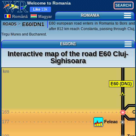
Welcome to Romania
Like
13k
ROMANIA
Românã
Magyar
>
E60 european road enters in Romania to Bors and
E60/DN1
ROADS
after 812 km reach Constanta, passing through Cluj,
Tirgu Mures and Bucharest.
E60/DN1
Interactive map of the road E60 Cluj-
Sighisoara
km
E60 (DN1)
169 - - - - - - - - - - - - - - - - - - - - - - - - - - - - - - - - - 
C
177 - - - - - - - - - - - - - - - - - - - - - - - - - - - - - - - - - 
Feleac