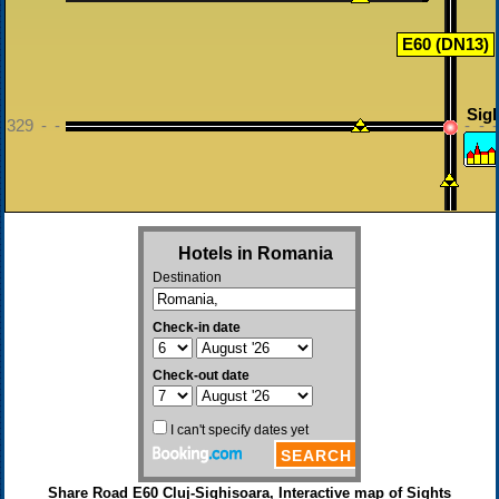
E60 (DN13)
Sig
329 - - - - - - - - - - - - - - - - - - - - - - - - - - - - - - - - - 
Share Road E60 Cluj-Sighisoara, Interactive map of Sights