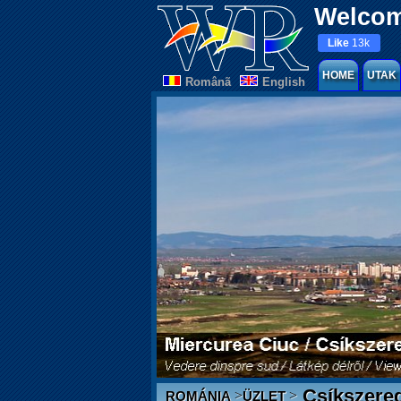
Welcom
Like
13k
HOME
UTAK
Românã
English
Csíkszere
>
>
ROMÁNIA
ÜZLET