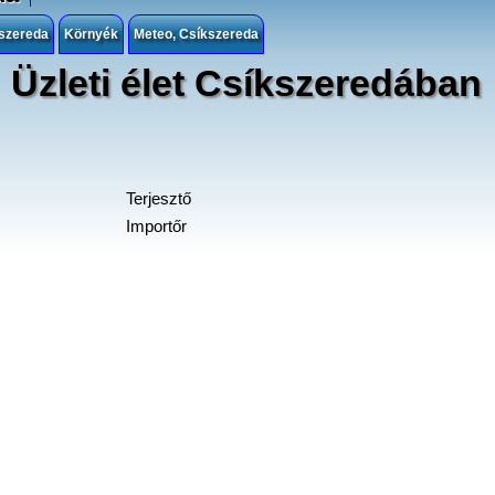
kszereda
Környék
Meteo, Csíkszereda
Üzleti élet Csíkszeredában
Terjesztő
Importőr