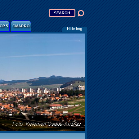
OP 5
GMAP.RO
Hide Img