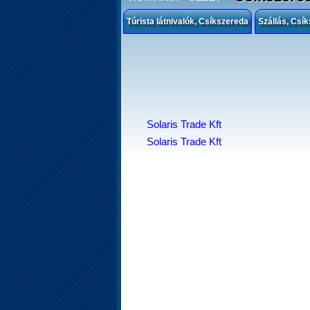
Túrista látnivalók, Csíkszereda
Szállás, Csí
Solaris Trade Kft
Solaris Trade Kft