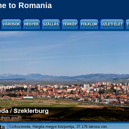
e to Romania
VÁROSOK
HEGYEK
SZÁLLÁS
TÉRKÉP
FOLKLOR
ÜZLETI ÉLET
T
da
Csíkszereda, Hargita megye központja, 37.176 lakosa van.