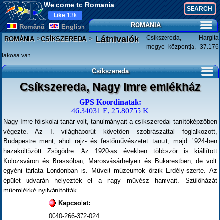
Welcome to Romania
Like
13k
ROMANIA
Românã
English
>
>
Csíkszereda, Hargita
Látnivalók
ROMÁNIA
CSÍKSZEREDA
megye központja, 37.176
lakosa van.
Csíkszereda
Csíkszereda, Nagy Imre emlékház
GPS Koordinatak:
46.34031 E, 25.80755 K
Nagy Imre főiskolai tanár volt, tanulmányait a csíkszeredai tanítóképzőben
végezte. Az I. világháborút követően szobrászattal foglalkozott,
Budapestre ment, ahol rajz- és festőművészetet tanult, majd 1924-ben
hazaköltözött Zsögödre. Az 1920-as években többször is kiállított
Kolozsváron és Brassóban, Marosvásárhelyen és Bukarestben, de volt
egyéni tárlata Londonban is. Műveit múzeumok őrzik Erdély-szerte. Az
épület udvarán helyezték el a nagy művész hamvait. Szülőházát
műemlékké nyilvánították.
Kapcsolat:
0040-266-372-024