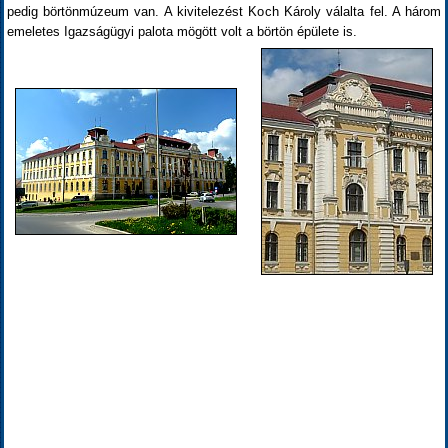
pedig börtönmúzeum van. A kivitelezést Koch Károly válalta fel. A három
emeletes Igazságügyi palota mögött volt a börtön épülete is.