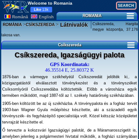
Welcome to Romania
Like
13k
ROMANIA
Românã
English
>
>
Csíkszereda, Hargita
Látnivalók
ROMÁNIA
CSÍKSZEREDA
megye központja, 37.176
lakosa van.
Csíkszereda
Csíkszereda, Igazságügyi palota
GPS Koordinatak:
46.35514 E, 25.80372 K
1876-ban a vármegye székhelyéül Csíkszeredát jelölték ki,. a
közigazgatástól elválasztott törvénykezést és a törvényszéket
Csíksomlyóról Csíkszeredába költöztették. Előbb a városháza egyik
termében működött, majd 1887-től az I. székely határőrség székházában.
1905-ben költözött be az új székházba. A törvénypalota és a fogház tervét
1903-ban Wagner Gyula műépítész készítette, aki a századelő egyik
törvényszék- és fegyházépítő specialistája volt. Közel kétszáz középületet
tervrajzát készítette el.
Ő tervezte a kolozsvári Igazságügyi palotát, de a Máramarosszigetit is,
amelyben jelenleg a polgármesteri hivtatal működik, a fogházi szárnyában