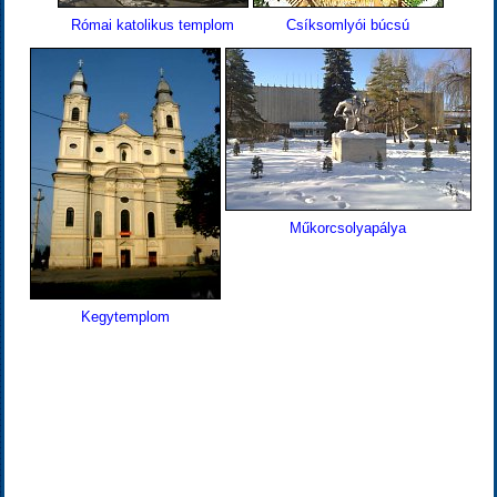
Római katolikus templom
Csíksomlyói búcsú
Műkorcsolyapálya
Kegytemplom