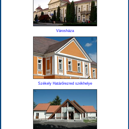
Városháza
Székely Határőrezred székhelye