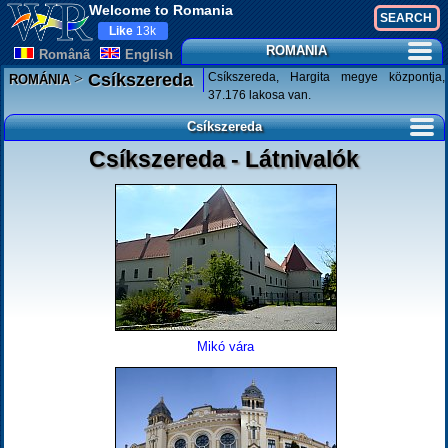
Welcome to Romania
Like
13k
ROMANIA
Românã
English
>
Csíkszereda, Hargita megye központja,
Csíkszereda
ROMÁNIA
37.176 lakosa van.
Csíkszereda
Csíkszereda - Látnivalók
Mikó vára