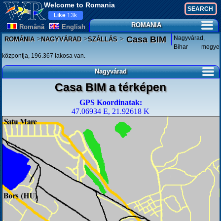
Welcome to Romania
Like
13k
ROMANIA
Românã
English
>
>
>
Nagyvárad,
Casa BIM
ROMÁNIA
NAGYVÁRAD
SZÁLLÁS
Bihar megye
központja, 196.367 lakosa van.
Nagyvárad
Casa BIM a térképen
GPS Koordinatak:
47.06934 E, 21.92618 K