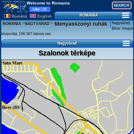
Welcome to Romania
Like
13k
ROMANIA
Românã
English
>
>
Nagyvárad,
Menyasszonyi ruhák
ROMÁNIA
NAGYVÁRAD
Bihar megye
központja, 196.367 lakosa van.
Nagyvárad
Szalonok térképe