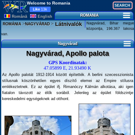
Welcome to Romania
Like
13k
ROMANIA
Românã
English
>
>
Nagyvárad, Bihar megye
Látnivalók
ROMÁNIA
NAGYVÁRAD
központja, 196.367 lakosa
van.
Nagyvárad
Nagyvárad, Apollo palota
GPS Koordinatak:
47.05899 E, 21.93490 K
Az Apollo palotát 1912-1914 között építették. A berlini szecesszionista
stílusnak köszönhetően egyes díszítő elemei az Empire stílusra
emlékeztetnek. Ez az épület ifj. Rimanóczy Kálmán alkotása, aki igen
fiatalon távozott az élők sorából. Jelenleg az épület földszintje
kereskedelmi egységeknek ad otthont.