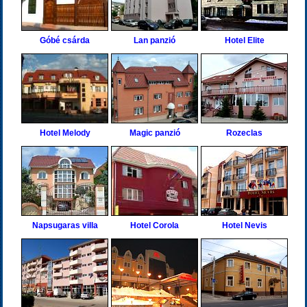
Góbé csárda
Lan panzió
Hotel Elite
Hotel Melody
Magic panzió
Rozeclas
Napsugaras villa
Hotel Corola
Hotel Nevis