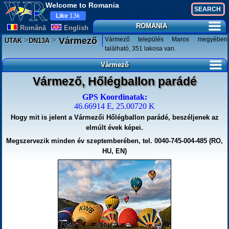
Welcome to Romania
Like
13k
ROMANIA
Românã
English
>
>
Vármező település Maros megyében
Vármező
UTAK
DN13A
található, 351 lakosa van.
Vármező
Vármező, Hőlégballon parádé
GPS Koordinatak:
46.66914 E, 25.00720 K
Hogy mit is jelent a Vármezői Hőlégballon parádé, beszéljenek az
elmúlt évek képei.
Megszervezik minden év szeptemberében, tel. 0040-745-004-485 (RO,
HU, EN)