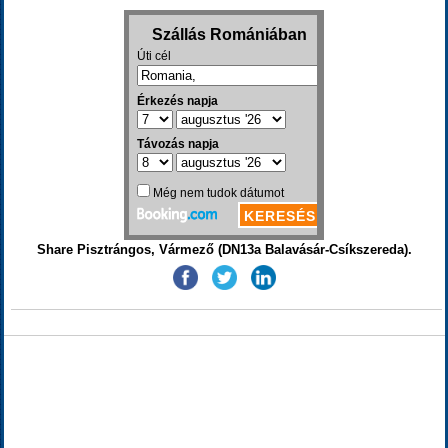
Share Pisztrángos, Vármező (DN13a Balavásár-Csíkszereda).