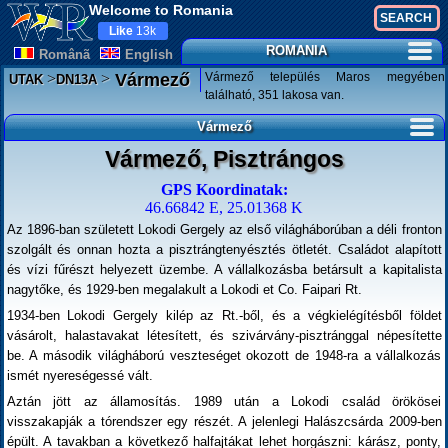
Welcome to Romania
Like
13k
ROMANIA
Românã
English
>
>
Vármező település Maros megyében
Vármező
UTAK
DN13A
található, 351 lakosa van.
Vármező
Vármező, Pisztrángos
GPS Koordinatak:
46.66842 E, 25.01368 K
Az 1896-ban született Lokodi Gergely az első világháborúban a déli fronton
szolgált és onnan hozta a pisztrángtenyésztés ötletét. Családot alapított
és vízi fűrészt helyezett üzembe. A vállalkozásba betársult a kapitalista
nagytőke, és 1929-ben megalakult a Lokodi et Co. Faipari Rt.
1934-ben Lokodi Gergely kilép az Rt.-ből, és a végkielégítésből földet
vásárolt, halastavakat létesített, és szivárvány-pisztránggal népesítette
be. A második világháború veszteséget okozott de 1948-ra a vállalkozás
ismét nyereségessé vált.
Aztán jött az államosítás. 1989 után a Lokodi család örökösei
visszakapják a tórendszer egy részét. A jelenlegi Halászcsárda 2009-ben
épült. A tavakban a következő halfajtákat lehet horgászni: kárász, ponty,