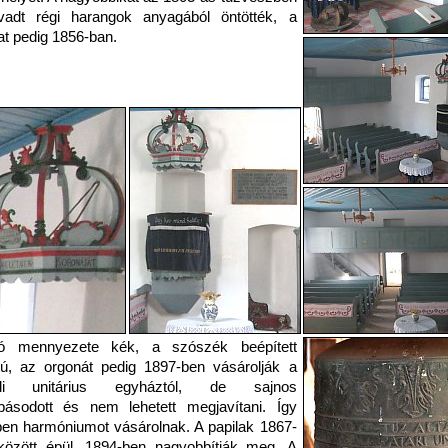
vadt régi harangok anyagából öntötték, a
t pedig 1856-ban.
ó mennyezete kék, a szószék beépített
atú, az orgonát pedig 1897-ben vásárolják a
ndi unitárius egyháztól, de sajnos
básodott és nem lehetett megjavítani. Így
en harmóniumot vásárolnak. A papilak 1867-
között épül, 1894-ben nagyobbítják meg. A