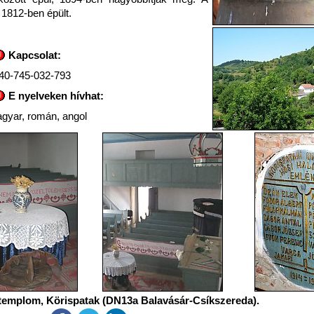
 1812-ben épült.
Kapcsolat:
40-745-032-793
E nyelveken hívhat:
gyar, román, angol
 templom, Körispatak (DN13a Balavásár-Csíkszereda).