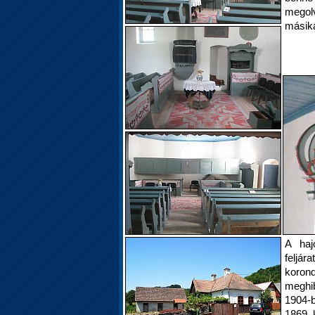
megol
másika
A haj
feljár
koro
meghi
1904-b
1869 