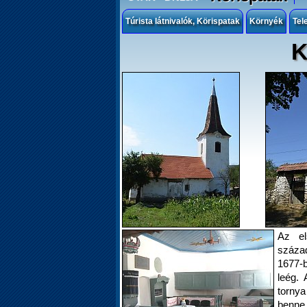
Túrista látnivalók, Körispatak
Környék
Tel
K
Az el
század
1677-b
leég. 
tornya
benne 