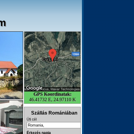
om
GPS Koordinatak:
46.41732 E, 24.97110 K