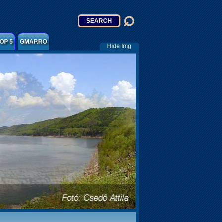
OP 5
GMAP.RO
Hide Img