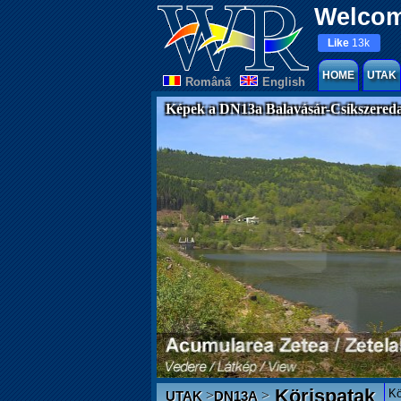
Welcom
Like
13k
HOME
UTAK
Românã
English
Képek a DN13a Balavásár-Csíkszereda
Körispatak
Kö
>
>
UTAK
DN13A