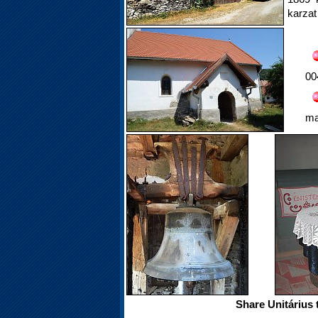
karzat
00
ma
Share Unitárius