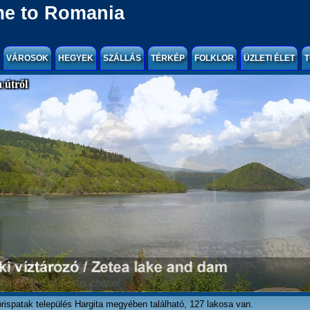
e to Romania
VÁROSOK
HEGYEK
SZÁLLÁS
TÉRKÉP
FOLKLOR
ÜZLETI ÉLET
T
 útról
rispatak település Hargita megyében található, 127 lakosa van.