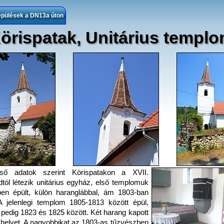
epülések a DN13a úton
örispatak, Unitárius templ
ső adatok szerint Körispatakon a XVII.
tól létezik unitárius egyház, első templomuk
en épült, külön haranglábbal, ám 1803-ban
A jelenlegi templom 1805-1813 között épül,
 pedig 1823 és 1825 között. Két harang kapott
helyet. A nagyobbikat az 1803-as tűzvészben