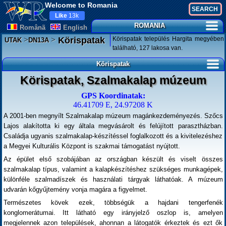
Welcome to Romania
Like
13k
ROMANIA
Românã
English
>
>
Körispatak település Hargita megyében
Körispatak
UTAK
DN13A
található, 127 lakosa van.
Körispatak
Körispatak, Szalmakalap múzeum
GPS Koordinatak:
46.41709 E, 24.97208 K
A 2001-ben megnyílt Szalmakalap múzeum magánkezdeményezés. Szőcs
Lajos alakította ki egy általa megvásárolt és felújított parasztházban.
Családja ugyanis szalmakalap-készítéssel foglalkozott és a kivitelezéshez
a Megyei Kulturális Központ is szakmai támogatást nyújtott.
Az épület első szobájában az országban készült és viselt összes
szalmakalap típus, valamint a kalapkészítéshez szükséges munkagépek,
különféle szalmadíszek és használati tárgyak láthatóak. A múzeum
udvarán kőgyűjtemény vonja magára a figyelmet.
Természetes kövek ezek, többségük a hajdani tengerfenék
konglomerátumai. Itt látható egy irányjelző oszlop is, amelyen
megjelennek azon települések, ahonnan a látogatók érkeztek és ezt ők