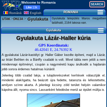
Welcome to Romania
Like
13k
ROMANIA
Românã
English
>
>
Gyulakuta település Maros megyében
Gyulakuta
UTAK
DN13A
található, 2164 lakosa van.
Gyulakuta
Gyulakuta Lázár-Haller kúria
GPS Koordinatak:
46.42041 E, 24.76392 K
A gyulakutai Lázár-kastélyt gr. Haller Gábor kezdte építeni, majd a Lázár,
az iktári Bethlen és a Bánffy családé is volt. Mivel tábla nem jelöli a nem
mindennapi építményt, csupán a nagyméretű kapu árulkodik a hajdanán
jobb sorsra érdemes hatalmas kúriáról.
Jelenleg több család lakja, a tulajdonrészeket kerítések választják el,
mindenki alakítgatta, ha beázott újra fedette, tatarozta és lefestettette,
amilyen színre akarta. A jelenlegi kicsiny zöld terület helyén valamikor
kápolna állt, nyoma sincs. Lassanként feledésbe merül az épület múltja is.