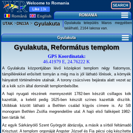
Welcome to Romania
Like
13k
ROMANIA
Românã
English
>
>
Gyulakuta település Maros megyében
Gyulakuta
UTAK
DN13A
található, 2164 lakosa van.
Gyulakuta
Gyulakuta, Református templom
GPS Koordinatak:
46.41979 E, 24.76222 K
A Gyulakuta központjában lévő középkori templom négy fiatornyos,
támpillérekkel erősített tornyán a még ma is jól látható lőrések, a környék
hányatott történelmére utalnak. A torony csúcsíves bejárata alatt vezet az
út a kék szín által dominált templombelsőbe.
A hajó nyugati részének mennyezetét 1782-ben készült csillagos kék
kazetták, a keletit pedig 1625-ben készült színes kazetták díszítik.
Utóbbiak között látható a Bethlen család kígyós címere is. Az SB
monogram Bethlen Zsófia megrendelőre utal. A hajó első faliképeit 1982-
ben tárták fel.
Az egyik Sárkányölő Szent Györgyöt ábrázolja, a másik a sírból feltámadó
Krisztust. A templom orgonáját Angster József és Fia pécsi cég készítette