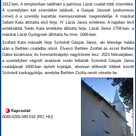
1912-ben. A templomban található a patrónus Lázár család több síremléke.
A szentélyben két síremléket találunk, a Gáspár Jánosét (unikornisos
címer) ő a szentély kazettás mennyezetének megrendelője. A másikat
Safarit Kata állíttatta első férje, IV Lázár János emlékére. A hajóban lévő
emléktáblát Teleki Kata emlékére állította férje, Lázár János 1758-ban, a
másikat Lázár Györgynek állíttatta fia Imre, 1666-ban.
Szafarit Kata második férje Szövérdi Gáspár János, aki felesége halála
után a Bethlen családba nősül. Elveszi Bethlen Zsófiát és ezzel Bethlen
Gábor bizalmasa, és konstantinápolyi nagykövete lesz. 2021 februárjában,
a szentélyben végzett ásatások során feltárták Szövérdi Gáspár János
családjának 1600-ban épített kriptáját, ahonnan előkerült többek között
Szövérdi karikagyűrűje, amelybe Bethlen Zsófia nevét vésette be.
Kapcsolat:
0040-0265-580-016 (RO, HU)