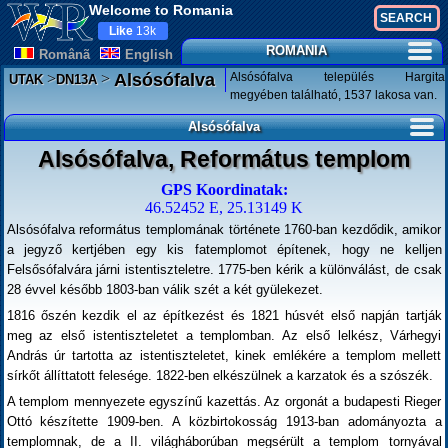
Welcome to Romania
Like
13k
ROMANIA
Românã
English
>
>
Alsósófalva település Hargita
Alsósófalva
UTAK
DN13A
megyében található, 1537 lakosa van.
Alsósófalva
Alsósófalva, Református templom
GPS Koordinatak:
46.52452 E, 25.13149 K
Alsósófalva református templomának története 1760-ban kezdődik, amikor
a jegyző kertjében egy kis fatemplomot építenek, hogy ne kelljen
Felsősófalvára járni istentiszteletre. 1775-ben kérik a különválást, de csak
28 évvel később 1803-ban válik szét a két gyülekezet.
1816 őszén kezdik el az építkezést és 1821 húsvét első napján tartják
meg az első istentiszteletet a templomban. Az első lelkész, Várhegyi
András úr tartotta az istentiszteletet, kinek emlékére a templom mellett
sírkőt állíttatott felesége. 1822-ben elkészülnek a karzatok és a szószék.
A templom mennyezete egyszínű kazettás. Az orgonát a budapesti Rieger
Ottó készítette 1909-ben. A közbirtokosság 1913-ban adományozta a
templomnak, de a II. világháborúban megsérült a templom tornyával