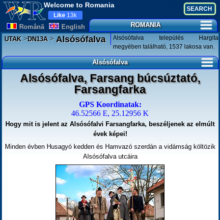
Welcome to Romania
Like
13k
ROMANIA
Românã
English
>
>
Alsósófalva település Hargita
Alsósófalva
UTAK
DN13A
megyében található, 1537 lakosa van.
Alsósófalva
Alsósófalva, Farsang búcsúztató,
Farsangfarka
GPS Koordinatak:
46.52566 E, 25.12956 K
Hogy mit is jelent az Alsósófalvi Farsangfarka, beszéljenek az elmúlt
évek képei!
Minden évben Husagyó kedden és Hamvazó szerdán a vidámság költözik
Alsósófalva utcáira