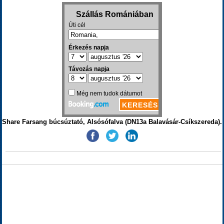
Share Farsang búcsúztató, Alsósófalva (DN13a Balavásár-Csíkszereda).