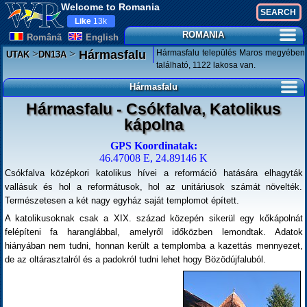
Welcome to Romania
Like
13k
ROMANIA
Românã
English
>
>
Hármasfalu település Maros megyében
Hármasfalu
UTAK
DN13A
található, 1122 lakosa van.
Hármasfalu
Hármasfalu - Csókfalva, Katolikus
kápolna
GPS Koordinatak:
46.47008 E, 24.89146 K
Csókfalva középkori katolikus hívei a reformáció hatására elhagyták
vallásuk és hol a reformátusok, hol az unitáriusok számát növelték.
Természetesen a két nagy egyház saját templomot épített.
A katolikusoknak csak a XIX. század közepén sikerül egy kőkápolnát
felépíteni fa haranglábbal, amelyről időközben lemondtak. Adatok
hiányában nem tudni, honnan került a templomba a kazettás mennyezet,
de az oltárasztalról és a padokról tudni lehet hogy Bözödújfaluból.