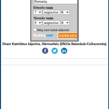
Share Katoliktus kápolna, Hármasfalu (DN13a Balavásár-Csíkszereda).