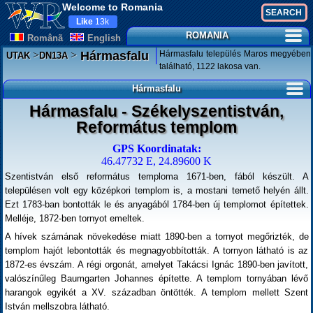
Welcome to Romania
Like
13k
ROMANIA
Românã
English
>
>
Hármasfalu település Maros megyében
Hármasfalu
UTAK
DN13A
található, 1122 lakosa van.
Hármasfalu
Hármasfalu - Székelyszentistván,
Református templom
GPS Koordinatak:
46.47732 E, 24.89600 K
Szentistván első református temploma 1671-ben, fából készült. A
településen volt egy középkori templom is, a mostani temető helyén állt.
Ezt 1783-ban bontották le és anyagából 1784-ben új templomot építettek.
Melléje, 1872-ben tornyot emeltek.
A hívek számának növekedése miatt 1890-ben a tornyot megőrizték, de
templom hajót lebontották és megnagyobbították. A tornyon látható is az
1872-es évszám. A régi orgonát, amelyet Takácsi Ignác 1890-ben javított,
valószínűleg Baumgarten Johannes építette. A templom tornyában lévő
harangok egyikét a XV. században öntötték. A templom mellett Szent
István mellszobra látható.