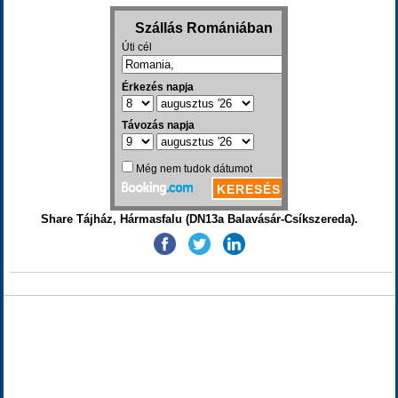
Share Tájház, Hármasfalu (DN13a Balavásár-Csíkszereda).