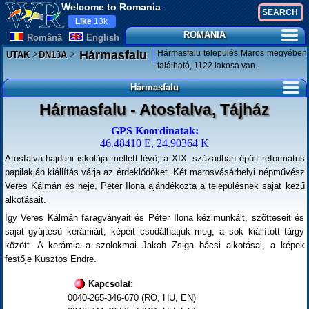
Welcome to Romania
Like
13k
ROMANIA
Românã
English
>
>
Hármasfalu település Maros megyében
Hármasfalu
UTAK
DN13A
található, 1122 lakosa van.
Hármasfalu
Hármasfalu - Atosfalva, Tájház
GPS Koordinatak:
46.48410 E, 24.90364 K
Atosfalva hajdani iskolája mellett lévő, a XIX. században épült református
papilakján kiállítás várja az érdeklődőket. Két marosvásárhelyi népművész
Veres Kálmán és neje, Péter Ilona ajándékozta a településnek saját kezű
alkotásait.
Így Veres Kálmán faragványait és Péter Ilona kézimunkáit, szőtteseit és
saját gyűjtésű kerámiáit, képeit csodálhatjuk meg, a sok kiállított tárgy
között. A kerámia a szolokmai Jakab Zsiga bácsi alkotásai, a képek
festője Kusztos Endre.
Kapcsolat:
0040-265-346-670 (RO, HU, EN)