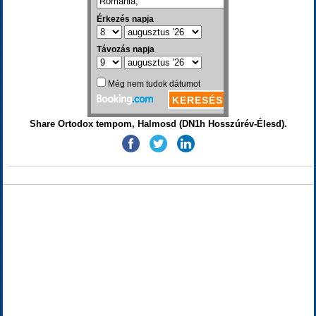
Share Ortodox tempom, Halmosd (DN1h Hosszúrév-Élesd).