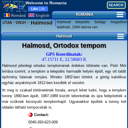
Welcome to Romania
Like
13k
ROMANIA
Românã
English
>
>
Halmosd település Szilágy megyében
Halmosd
UTAK
DN1H
található, 1084 lakosa van.
Halmosd
Halmosd, Ortodox tempom
GPS Koordinatak:
47.15711 E, 22.58683 K
Halmosd jelenlegi ortodox templomának érdekes töténete van. Petri Mór
leírása szerint, a templom a település harmadik helyén épült, egy ott talált
építmény falainak romjára. Mindez 1802-ben történt, a görög katolikus
egyház anyakönyvét 1812-ben kezdték el vezetni.
Itt meg is szakad történetének fonala, annyit lehet tudni, hogy a templom
torony 1890-ben épült, 1987-1989 között lebontották és újra felépítették a
már szűknek bizonyuló templomhajót. Ugyanakkor épültek a torony két
oldalán látható tornyocskák is.
Contact:
0040-260-623-009