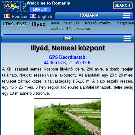
Welcome to Romania
Like
13k
ROMANIA
Românã
English
>
>
Illyéd település Krassó-Szörény megyében
Illyéd
UTAK
DN57
található, 345 lakosa van.
Illyéd
Illyéd, Nemesi központ
GPS Koordinatak:
44.96618 E, 21.69793 K
A XII. századi nemesi központ Illyédtől délre, 200 m-re, a domb tetején
található. Nyugati részén van a lakótorony. Az alapfalak egy 20 x 20 m-es
területet zárnak közre, a falvastagság 1,5-1,8 m. A plató északi részén,
egy 45 x 25 m-es, 5 helyiségből álló épület alapfalai láthatóak, délre pedig
egy 18 m átmérőjű toronyé.