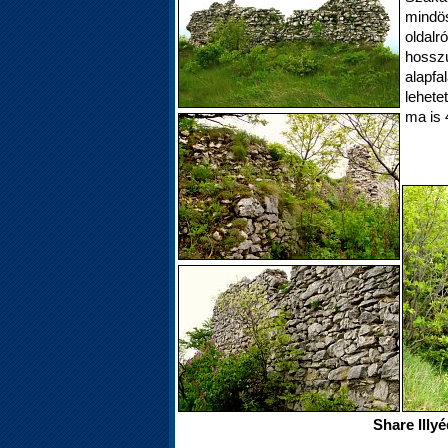
mindö
oldalr
hossz
alapf
lehetet
ma is 
Share Illy