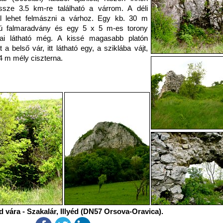
ssze 3.5 km-re található a várrom. A déli
ól lehet felmászni a várhoz. Egy kb. 30 m
ú falmaradvány és egy 5 x 5 m-es torony
alai látható még. A kissé magasabb platón
t a belső vár, itt látható egy, a sziklába vájt,
4 m mély ciszterna.
éd vára - Szakalár, Illyéd (DN57 Orsova-Oravica).