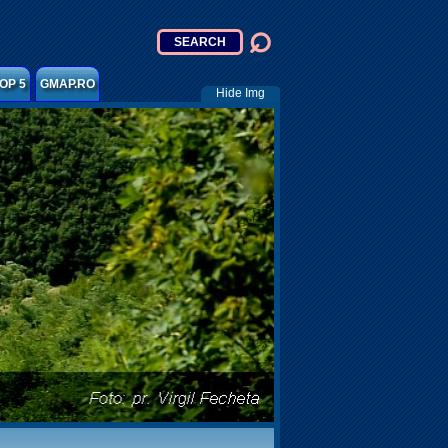
OP 5
GMAP.RO
Hide Img