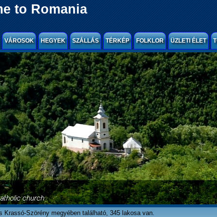
e to Romania
VÁROSOK
HEGYEK
SZÁLLÁS
TÉRKÉP
FOLKLOR
ÜZLETI ÉLET
T
lés Krassó-Szörény megyében található, 345 lakosa van.