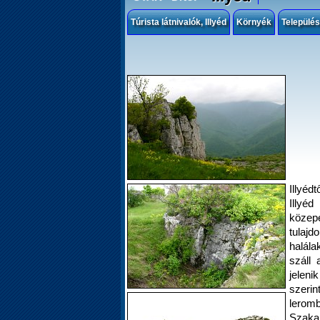
Túrista látnivalók, Illyéd
Környék
Települé
Illyéd
Illyé
közep
tulajd
halála
száll 
jelen
szeri
leromb
Szakal