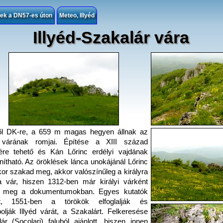
sek a DN57-es úton
Meteo, Illyéd
Illyéd-Szakalár vára
től DK-re, a 659 m magas hegyen állnak az
d várának romjai. Építése a XIII század
ére tehető és Kán Lőrinc erdélyi vajdának
onítható. Az öröklések lánca unokájánál Lőrinc
kor szakad meg, akkor valószínűleg a királyra
a vár, hiszen 1312-ben már királyi várként
ik meg a dokumentumokban. Egyes kutatók
nt, 1551-ben a törökök elfoglalják és
olják Illyéd várát, a Szakalárt. Felkeresése
ár (Socolari) faluból ajánlott, hiszen innen