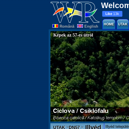
Welcom
Like
13k
HOME
UTAK
Românã
English
Képek az 57-es útról
Illyéd
Illyéd telepü
>
>
UTAK
DN57