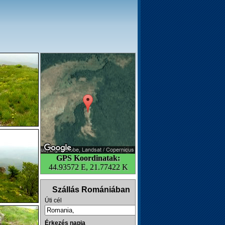
GPS Koordinatak:
44.93572 E, 21.77422 K