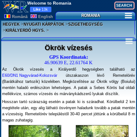
Welcome to Romania
Like
13k
ROMANIA
Românã
English
>
>
HEGYEK
NYUGATI KÁRPÁTOK
SZIGETHEGYSÉG
>
>
KIRÁLYERDŐ HGYS.
Ökrök vízesés
GPS Koordinatak:
46.90639 E, 22.61764 K
Az Ökrök vízesés a Királyerdő hegységben található az
E60/DN1 Nagyvárad-Kolozsvár
útszakaszon lévő Remetelórév
(Barátkához tartozik) közelében. Megközelítése az Ökrök völgy (Boiului)
mentén haladó erdészúton lehetséges. A patak a Sebes Körös bal oldali
mellékvize, számos vízesés és márványkádszerű lyukak díszítik.
Hosszan tartó szárazság esetén a patak ki is száradhat. Körülbelül 2 km
megtétele után, egy alig látható ösvényen haladunk tovább a patak mentén
a vízesésig. Remetelórév településtől 30-40 percet jöttünk a körülbelül 8 m
magas zuhatagig.