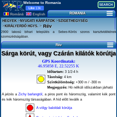
Welcome to Romania
Like
13k
ROMANIA
Românã
English
>
>
HEGYEK
NYUGATI KÁRPÁTOK
SZIGETHEGYSÉG
>
>
Rév
KIRÁLYERDŐ HGYS.
2900 lakosú bihari település a Sebes-Körös szoros karsztvidékének
szomszédságában.
Rév
Sárga körút, vagy Czárán kilátók körútja
GPS Koordinatak:
46.95858 E, 22.52255 K
Időtartam:
3 1/2-4 h
Távolság:
4 km
Színtkülömbség:
+300 m / -300 m
Megjegyzés:
Hó nélküli időszakban járható
A jelzés a
Zichy barlangtól
, a piros pont és háromszög, valamint kék pont
és kék háromszög társaságában. A híd előtt leválik a
A völgy baloldali körútja