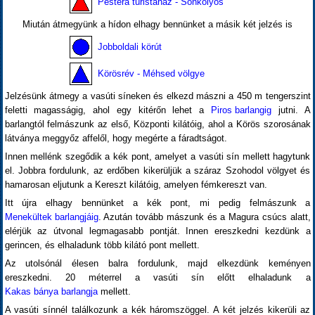
Pestera turistaház - Sonkolyos
Miután átmegyünk a hídon elhagy bennünket a másik két jelzés is
Jobboldali körút
Körösrév - Méhsed völgye
Jelzésünk átmegy a vasúti síneken és elkezd mászni a 450 m tengerszint
feletti magasságig, ahol egy kitérőn lehet a
Piros barlangig
jutni. A
barlangtól felmászunk az első, Központi kilátóig, ahol a Körös szorosának
látványa meggyőz affelől, hogy megérte a fáradtságot.
Innen mellénk szegődik a kék pont, amelyet a vasúti sín mellett hagytunk
el. Jobbra fordulunk, az erdőben kikerüljük a száraz Szohodol völgyet és
hamarosan eljutunk a Kereszt kilátóig, amelyen fémkereszt van.
Itt újra elhagy bennünket a kék pont, mi pedig felmászunk a
Menekültek barlangjáig
. Azután tovább mászunk és a Magura csúcs alatt,
elérjük az útvonal legmagasabb pontját. Innen ereszkedni kezdünk a
gerincen, és elhaladunk több kilátó pont mellett.
Az utolsónál élesen balra fordulunk, majd elkezdünk keményen
ereszkedni. 20 méterrel a vasúti sín előtt elhaladunk a
Kakas bánya barlangja
mellett.
A vasúti sínnél találkozunk a kék háromszöggel. A két jelzés kikerüli az