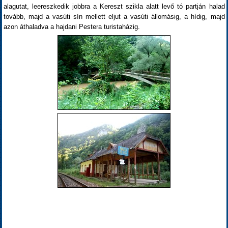
alagutat, leereszkedik jobbra a Kereszt szikla alatt levő tó partján halad
tovább, majd a vasúti sín mellett eljut a vasúti állomásig, a hídig, majd
azon áthaladva a hajdani Pestera turistaházig.