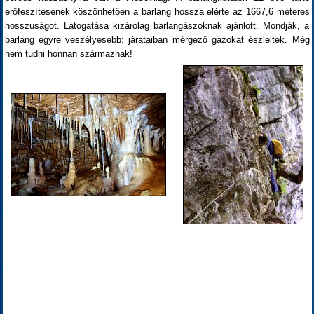
erőfeszítésének köszönhetően a barlang hossza elérte az 1667,6 méteres
hosszúságot. Látogatása kizárólag barlangászoknak ajánlott. Mondják, a
barlang egyre veszélyesebb: járataiban mérgező gázokat észleltek. Még
nem tudni honnan származnak!