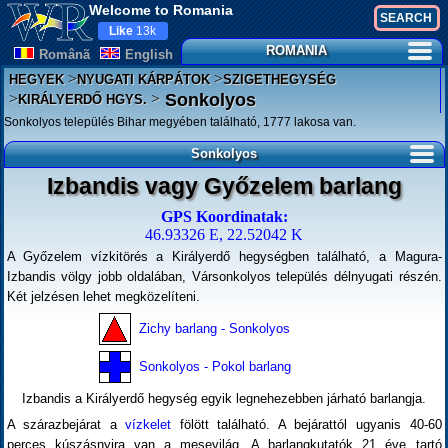
Welcome to Romania
Like
13k
ROMANIA
Românã
English
>
>
HEGYEK
NYUGATI KÁRPÁTOK
SZIGETHEGYSÉG
>
>
Sonkolyos
KIRÁLYERDŐ HGYS.
Sonkolyos település Bihar megyében található, 1777 lakosa van.
Sonkolyos
Izbandis vagy Győzelem barlang
GPS Koordinatak:
46.93326 E, 22.52042 K
A Győzelem vízkitörés a Királyerdő hegységben található, a Magura-
Izbandis völgy jobb oldalában, Vársonkolyos település délnyugati részén.
Két jelzésen lehet megközelíteni.
Zichy barlang - Sonkolyos
Sonkolyos - Pokol barlang
Izbandis a Királyerdő hegység egyik legnehezebben járható barlangja.
A szárazbejárat a
vízkelet
fölött található. A bejárattól ugyanis 40-60
perces kúszásnyira van a mesevilág. A barlangkutatók 21 éve tartó