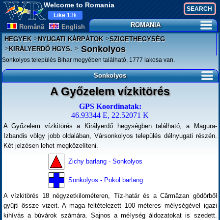
Welcome to Romania
Like
13k
ROMANIA
Românã
English
>
>
HEGYEK
NYUGATI KÁRPÁTOK
SZIGETHEGYSÉG
>
>
Sonkolyos
KIRÁLYERDŐ HGYS.
Sonkolyos település Bihar megyében található, 1777 lakosa van.
Sonkolyos
A Győzelem vízkitörés
GPS Koordinatak:
46.93344 E, 22.52071 K
A Győzelem vízkitörés a Királyerdő hegységben található, a Magura-
Izbandis völgy jobb oldalában, Vársonkolyos település délnyugati részén.
Két jelzésen lehet megközelíteni.
Zichy barlang - Sonkolyos
Sonkolyos - Pokol barlang
A vízkitörés 18 négyzetkilométeren, Tíz-határ és a Cărmăzan gödörből
gyűjti össze vizeit. A maga feltételezett 100 méteres mélységével igazi
kihívás a búvárok számára. Sajnos a mélység áldozatokat is szedett.