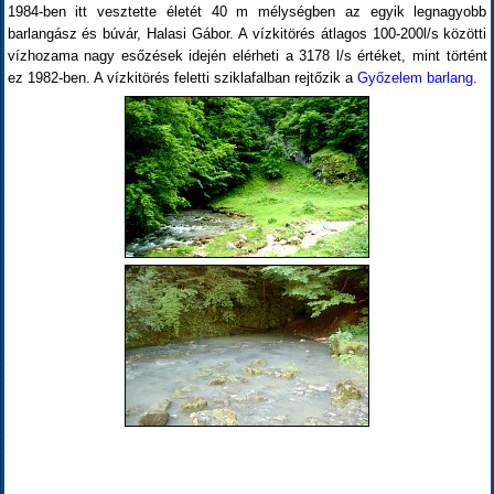
1984-ben itt vesztette életét 40 m mélységben az egyik legnagyobb
barlangász és búvár, Halasi Gábor. A vízkitörés átlagos 100-200l/s közötti
vízhozama nagy esőzések idején elérheti a 3178 l/s értéket, mint történt
ez 1982-ben. A vízkitörés feletti sziklafalban rejtőzik a
Győzelem barlang
.