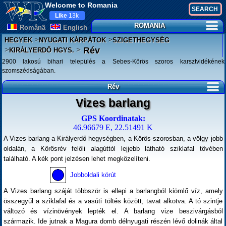
Welcome to Romania
Like
13k
ROMANIA
Românã
English
>
>
HEGYEK
NYUGATI KÁRPÁTOK
SZIGETHEGYSÉG
>
>
Rév
KIRÁLYERDŐ HGYS.
2900 lakosú bihari település a Sebes-Körös szoros karsztvidékének
szomszédságában.
Rév
Vizes barlang
GPS Koordinatak:
46.96679 E, 22.51491 K
A Vizes barlang a Királyerdő hegységben, a Körös-szorosban, a völgy jobb
oldalán, a Körösrév felőli alagúttól lejjebb látható sziklafal tövében
található. A kék pont jelzésen lehet megközelíteni.
Jobboldali körút
A Vizes barlang száját többször is ellepi a barlangból kiömlő víz, amely
összegyűl a sziklafal és a vasúti töltés között, tavat alkotva. A tó szintje
változó és vízinövények lepték el. A barlang vize beszivárgásból
származik. Ide jutnak a Magura domb délnyugati részén lévő dolinák által