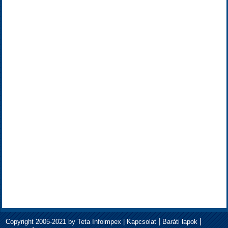
|
|
Copyright 2005-2021 by Teta Infoimpex |
Kapcsolat
Baráti lapok