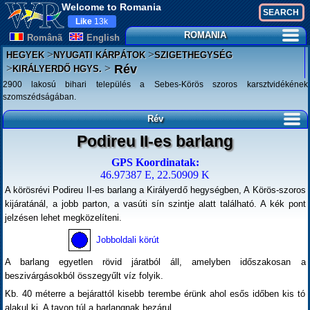
Welcome to Romania
Like
13k
ROMANIA
Românã
English
>
>
HEGYEK
NYUGATI KÁRPÁTOK
SZIGETHEGYSÉG
>
>
Rév
KIRÁLYERDŐ HGYS.
2900 lakosú bihari település a Sebes-Körös szoros karsztvidékének
szomszédságában.
Rév
Podireu II-es barlang
GPS Koordinatak:
46.97387 E, 22.50909 K
A körösrévi Podireu II-es barlang a Királyerdő hegységben, A Körös-szoros
kijáratánál, a jobb parton, a vasúti sín szintje alatt található. A kék pont
jelzésen lehet megközelíteni.
Jobboldali körút
A barlang egyetlen rövid járatból áll, amelyben időszakosan a
beszivárgásokból összegyűlt víz folyik.
Kb. 40 méterre a bejárattól kisebb terembe érünk ahol esős időben kis tó
alakul ki. A tavon túl a barlangnak bezárul.